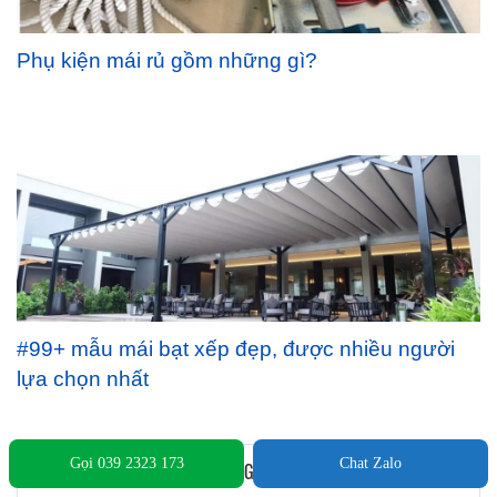
Phụ kiện mái rủ gồm những gì?
#99+ mẫu mái bạt xếp đẹp, được nhiều người
lựa chọn nhất
Gọi 039 2323 173
Chat Zalo
HOẠT ĐỘNG - TIN TỨC