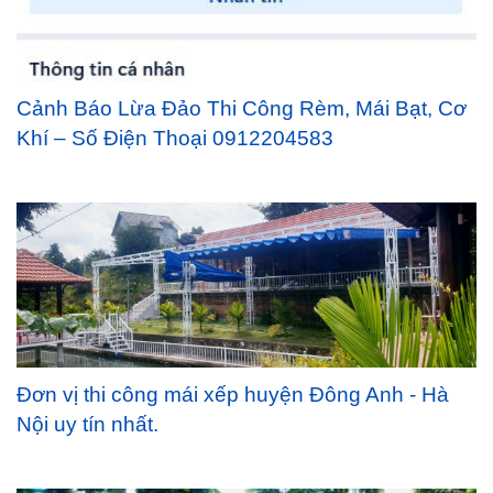
Cảnh Báo Lừa Đảo Thi Công Rèm, Mái Bạt, Cơ
Khí – Số Điện Thoại 0912204583
Đơn vị thi công mái xếp huyện Đông Anh - Hà
Nội uy tín nhất.