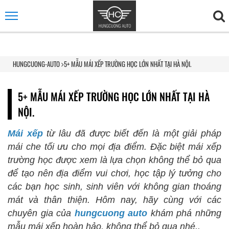
HUNGCUONG-AUTO
5+ MẪU MÁI XẾP TRƯỜNG HỌC LỚN NHẤT TẠI HÀ NỘI.
5+ MẪU MÁI XẾP TRƯỜNG HỌC LỚN NHẤT TẠI HÀ
NỘI.
Mái xếp
từ lâu đã được biết đến là một giải pháp
mái che tối ưu cho mọi địa điểm. Đặc biệt mái xếp
trường học được xem là lựa chọn không thể bỏ qua
để tạo nên địa điểm vui chơi, học tập lý tưởng cho
các bạn học sinh, sinh viên với không gian thoáng
mát và thân thiện. Hôm nay, hãy cùng với các
chuyên gia của
hungcuong auto
khám phá những
mẫu mái xếp hoàn hảo, không thể bỏ qua nhé..