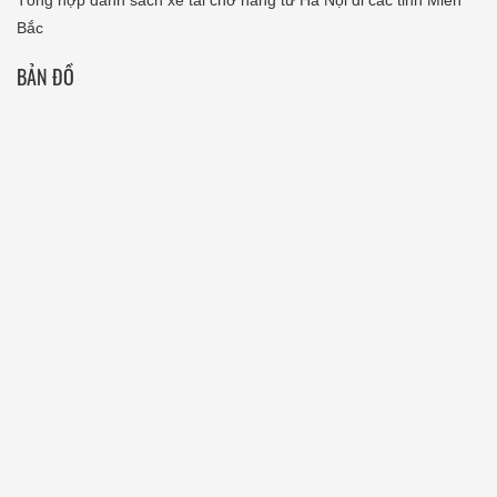
Tổng hợp danh sách xe tải chở hàng từ Hà Nội đi các tỉnh Miền
Bắc
BẢN ĐỒ