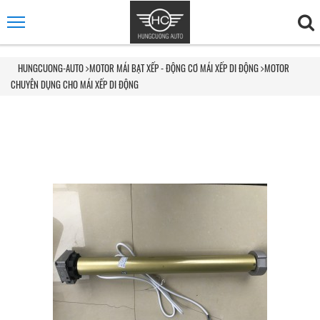
HUNGCUONG-AUTO
MOTOR MÁI BẠT XẾP - ĐỘNG CƠ MÁI XẾP DI ĐỘNG
MOTOR
CHUYÊN DỤNG CHO MÁI XẾP DI ĐỘNG